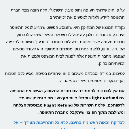
על פי חוק שירותי תעופה (חוק טיבי) הישראלי, חלה חובה מצד חברת
התעופה ליידע ולגלות לנוסעים את זכויותיהם.
נקודת המוצא של המחוקק היא שהנוסע הפשוט שמגיע לנמל התעופה
אינו בקיא בזכויותיו ולכן לא יכול לדרוש את הפיצוי שמגיע לו כחוק.
חברות תעופה אשר נוקטות בפעילות הסתרה "ביודעין" חשופות לתביעה
של 10,270 ₪, ללא הוכחת נזק. מטרתם המחוקק היא לעודד נוסעים
שנפגעו מחברות תעופה אלה לפנות לבית המשפט ולמצות את
זכויותיהם כחוק.
לסיכום, במידה וסבלתם מעיכובים או איחורים בטיסה, מגיע לכם הטבות
ואף במקרים מסוימים פיצוי כספי גבוה.
אם אין לכם כוח להתמודד עם חברת התעופה, הגישו את התביעה
עם Flight Refund וקבלו צוות מקצועי, מהיר ומיומן שעומד
לרשותכם. עלמת השירות של Flight Refund מבוססת הצלחה
ומשולמת מתוך הפיצוי שיתקבל מחברת התעופה.
לבדיקת זכאות ראשונית בחינם, ללא כל התחייבות מצידך – אל