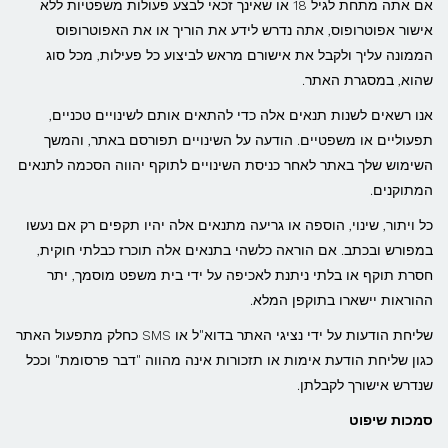
אם אתה מתחת לגיל 18 או שאינך זכאי לבצע פעולות משפטיות ללא
אישור אפוטרופוס, אתה נדרש לידע את הוריך או את האפוטרופוס
הממונה עליך ולקבל את אישורם מראש לביצוע כל פעילות, מכל סוג
שהוא, במסגרת האתר.
אנו רשאים לשנות תנאים אלה כדי להתאים אותם לשינויים טכניים,
תפעוליים או משפטיים. הודעה על השינויים תפורסם באתר, והמשך
השימוש שלך באתר לאחר כניסת השינויים לתוקף יהווה הסכמה לתנאים
המתוקנים.
כל ויתור, שינוי, הוספה או גריעה מתנאים אלה יהיו תקפים רק אם נעשו
במפורש ובכתב. אם הוראה כלשהי בתנאים אלה תוכרז כבלתי חוקית,
חסרת תוקף או בלתי ניתנת לאכיפה על ידי בית משפט מוסמך, יתר
ההוראות יישארו בתוקפן המלא.
שליחת הודעות על ידי נציגי האתר בדוא"ל או SMS כחלק מתפעול האתר
כגון שליחת הודעת אימות או תזכורות אינה מהווה "דבר פרסומת" וככל
שנדרש אישורך לקבלתן.
סמכות שיפוט