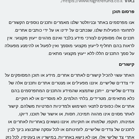
באתר https://www.flightrefund.co.il/.
פרסום תוכן
אנו מפרסמים באתר ובניוזלטר שלנו מאמרים ותכנים נוספים הקשורים
לתחומי הפעילות שלנו, שנכתבים על ידינו או על ידי כותבים אחרים.
תכנים אלו מסופקים לצורכי מידע בלבד ואינם מהווים ייעוץ מקצועי. אין
לראות בהם תחליף לייעוץ מקצועי מוסמך ואין לפעול או להימנע מפעולה
על סמך התכנים הללו ללא ייעוץ מקצועי מתאים.
קישורים
האתר עשוי להכיל קישורים לאתרים אחרים, מידע או תוכן המסופקים על
ידי צדדים שלישיים. איננו מפעילים או מנטרים אתרים ותכנים אלה של
צדדים שלישיים. ייתכן שתמצא שהמידע והתכנים המתפרסמים בהם
כלא מתאימים, מטרידים, בלתי הולמים, לא מוסריים או לא חוקיים.
אתרים אלו כפופים לתנאי השימוש ולמדיניות הפרטיות משלהם. קישור
לאתר מסוים אינו מהווה תמיכה, חסות, או אישור של תוכנו, דיוקו,
אמינותו, תוקפו, שלמותו או חוקיותו. איננו נושאים באחריות לאתרים או
לתכנים של צדדים שלישיים, לזמינותם או לכל עסקה שתבוצע בינך לבין
אתרי צד שלישי אלו. אנו לא נישא באחריות, במישרין או בעקיפין, לכל נזק