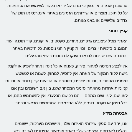
או אובדן שנגרם או נטען כי נגרם על ידי או בקשר לשימוש או הסתמכות
על כל תוכן, מוצרים או שירותים הזמינים באתרי אינטרנט או תוכן של
צדדים שלישיים או באמצעותם.
קניין רוחני
האתר מכיל עיצובים גרפיים, איורים, טקסטים, אייקונים, קוד תוכנה ועוד,
המוגנים בזכויות יוצרים וזכויות קניין רוחני נוספות. כל הזכויות באתר
ובתכנים שבו שייכות לנו או הוענקו לנו בזכות רישוי מהבעלים.
אין לבצע הנדסה לאחור, פירוק, פענוח או כל ניסיון אחר להפיק או לקבל
גישה לקוד המקור של האתר. אין להסיר, למחוק, לשנות או לטשטש
סימנים מסחריים, זכויות יוצרים, פטנטים או הודעות קניין רוחני או זכויות
קנייניות אחרות מהאתר. סימני המסחר שלנו, בין אם רשומים ובין אם
לאו, שם, לוגו ושם מתחם – הם רכושנו הבלעדי. אין להשתמש בהם, או
בכל סימן או טקסט דומים, ללא הסכמתנו המפורשת מראש ובכתב.
אבטחת מידע
אנו, יחד עם ספקי שירותי האירוח שלנו, מיישמים מערכות, יישומים
ונהלים לאבטחת השימוש שלך באתר ולמזעור הסיכונים לגניבה, נזק,