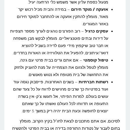
מנעול כספת עליון אשר משמש כלי הרתעה יעיל.
אזעקה / מוקד חירום
– במידה והבית מכיל רכוש יקר
מאוד, מומלץ להתקין אזעקה או להתחבר למוקד חירום
באזור המגורים.
עסקים כרגיל
– רוב הפורצים נוהגים לערוך מספר תצפיות
על דירות ובתים פוטנציאליים. מומלץ לבקש מבן משפחה
או חבר טוב שיקפוץ מידי פעם לדירה בשביל להוציא
דואר/עיתונים, להפעיל את הטלוויזיה או האורות בחדרים.
טיפול קוסמטי
– אם אתם גרים בבית פרטי עם גינה,
מומלץ לטפל ולגזום את הצמחייה על מנת להעניק ולחזק
את התחושה של בית מטופח ולא נטוש מאנשים.
רשתות חברתיות
– בשנים האחרונות, פייסבוק נגסה עוד
ועוד בפרטיות כך שרבים מרגישים לדווח על כל צעד שהם
עושים בעולם. למרות הפיתוי, אל תעשו צ'ק-אין בשדה
התעופה או תדווחו לכל העולם ואשתו על כך שאתם
יוצאים לחופשה וכעת הבית יהיה ריק במשך 5 ימים.
לסיכום, אם אתם מתכננים לצאת לחו"ל בקיץ הקרוב, מומלץ
בחום לעבור על נקודות התורפה בדירה או בבית הפרטי ולהקשיח