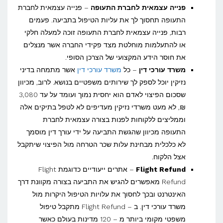
פנייה עצמאית לחברת התעופה
– פנייה עצמאית לחברת
התעופה תחסוך לך את עליות הטיפול בתביעה. פעמים
רבות, פנייה עצמאית לחברת התעופה זוכה למעלה חלקי
או להתעלמות מוחלטת מצד פקידי החברה אשר מנצלים
את חוסר הידע המקצועי של הצרכן הסופי.
משרד עורכי דין
– כל
משרד עורכי דין
אשר מתמחה בדיני
נזיקין יוכל לספק לך שירותים משפטיים בנושא. לרוב, מכיוון
שסכום הפיצוי לאדם הוא יחסית נמוך ועומד על עד 3,080
₪, לא מעט משרדי נזיקין מעדיפים לא לטפל בתיקים אלה
וממליצים ללקוחות לפנות בצורה עצמאית לחברת
התעופה מכיוון שהגשת התביעה על ידי עורך דין מוסמך
לא כלכלית מבחינת עלות שכר הטרחה מול הפיצוי שיתקבל
אצל הלקוח.
Flight Refund
– אתרים ייעודיים כדוגמת Flight
Refund מאפשרים להגיש את התביעה בצורה מקוונת דרך
האינטרנט ובכך לחסוך את עלויות הטיפול היקרות מול
משרד עורכי דין. ב – Flight Refund מתקבל טיפול
משפטי מקומי ביותר מ – 120 מדינות בעולם כאשר