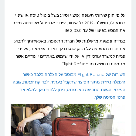
איך
לתבוע
על פי חוק שירותי תעופה (פיצוי וסיוע בשל ביטול טיסה או שינוי
פיצויים
בתנאיה), תשע"ב-2012 כל איחור, עיכוב או ביטול של טיסה מזכה
את הנוסע בפיצוי של עד 3,080 ₪.
מחברת
התעופה
במידה ונפגעת מרשלנות של חברת התעופה, באפשרותך לתבוע
את חברת התעופה על הנזק שנגרם לך בצורה עצמאית, על ידי
בצורה
פנייה למשרד עורכי דין או על ידי שימוש באתרים ייעודיים אשר
הקלה
מתמחים בנושא כמו Flight Refund.
ביותר?
השירות של Flight Refund מבוסס על הצלחה בלבד כאשר
העמלה נגזרת מתוך הפיצוי שתקבל בעתיד. לבדיקת זכאות, גובה
הפיצוי והגשת התביעה באינטרנט, ניתן ללחוץ כאן ולמלא את
פרטי הטיסה שלך.