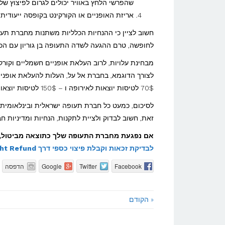
שהפרשי הלחץ באוויר יכולים לגרום לפיצוץ ש
אריזת האופניים או הקורקינט בקופסה ייעודי
חשוב לציין כי ההנחיות הכלליות משתנות מחברת תע
לחופשה, טרם ההגעה לשדה התעופה בן גוריון עם הכל
מבחינת עלויות, לרוב העלאת אופניים חשמליים וקור
70$ לטיסות יוצאות לאירופה ו – 150$ לטיסות יוצאות למזרח הרחוק, צפון אמריקה ודרום אפריקה.
לסיכום, כמעט כל חברת תעופה ישראלית ובינלאומית
זאת, חשוב לבדוק ולציית לתקנות, הנחיות ומדיניות 
אם נפגעת מחברת התעופה שלך כתוצאה מביטול, עיכוב 
לבדיקת זכאות וקבלת פיצוי כספי דרך Flight Refund, לחץ כאן ומלא את פרטי הטיסה שלך.
Facebook
Twitter
Google
הדפסה
« הקודם