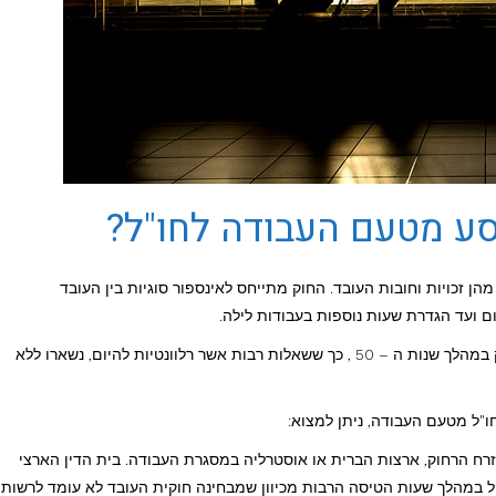
סע מטעם העבודה לחו"ל?
חה (תשי"א-1951) מגדיר וקובע מהן זכויות וחובות העובד. החוק מתייחס לאינספור סוגיות בין העובד
 ועד הגדרת שעות נוספות בעבודות לילה.
לצערנו, חוק שעות עבודה ומנוחה (תשי"א-1951) חוקק במהלך שנות ה – 50 , כך ששאלות רבות אשר רלוונטיות להיום, נשארו ללא
ו"ל מטעם העבודה, ניתן למצוא:
רח הרחוק, ארצות הברית או אוסטרליה במסגרת העבודה. בית הדין הארצי
ל במהלך שעות הטיסה הרבות מכיוון שמבחינה חוקית העובד לא עומד לרשות