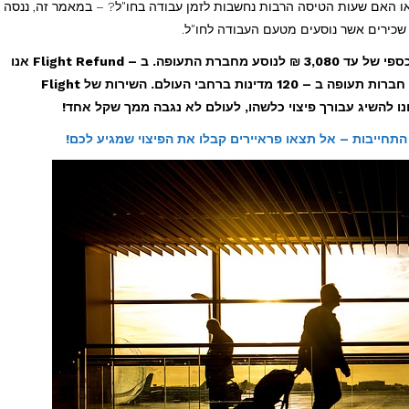
או האם שעות הטיסה הרבות נחשבות לזמן עבודה בחו"ל? – במאמר זה, ננסה
שכירים אשר נוסעים מטעם העבודה לחו"ל.
אם סבלתם מכשל מהותי בטיסה ניתן לקבל פיצוי כספי של עד 3,080 ₪ לנוסע מחברת התעופה. ב – Flight Refund אנו
מתמחים במימוש זכויות נוסעים מול יותר מ – 300 חברות תעופה ב – 120 מדינות ברחבי העולם. השירות של Flight
התחייבות – אל תצאו פראיירים קבלו את הפיצוי שמגיע לכם!