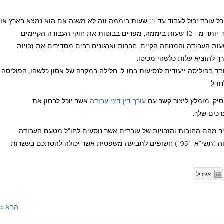
– באופן כללי, כל עובד יכול לעבוד עד 12 שעות ביממה וזה לא משנה אם הוא נמצא בארץ או
וקי העבודה הקיימים.
ת העבודה והמנוחה הקיים. חברות וארגונים רבים מסדירים את זכויות
ך להוציא עלות כלשהי מכיסו.
 בפוליסה ייעודית לנסיעות בחו"ל. חלילה במקרה של אסון כלשהו, הפוליסה
ו"ל.
סיק, מומלץ ליצור קשר עם
עורך דין דיני עבודה
אשר יוכל לבחון את
רכים שלך.
וק שעות עבודה ומנוחה (תשי"א-1951) מגדיר מהם החובות והזכויות של עובדים אשר נוסעים לחו"ל מטעם העבודה.
מעסיקים אשר לא שומרים על חוק שעות עבודה ומנוחה (תשי"א-1951) חשופים לתביעה משפטית אשר יכולה להסתכם בעשרות
אימייל
הבא »