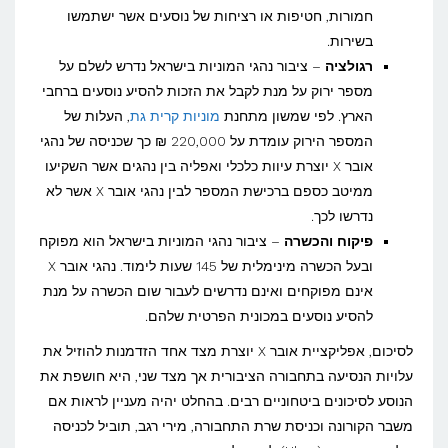
חמורות, חטיפות או רציחות של נוסעים אשר ישתמשו
בשירות.
רגולציה
– ציבור נהגי המוניות בישראל נדרש לשלם על
מספר ירוק על מנת לקבל את הזכות להסיע נוסעים ברחבי
הארץ. לפי שמשון מתחנת
מוניות קרית גת
, העלות של
המספר הירוק עומדת על 220,000 ₪ כך שכניסה של נהגי
אובר X יוצרת עיוות כלכלי ואפליה בין נהגים אשר השקיעו
ממיטב כספם ברכישת המספר לבין נהגי אובר X אשר לא
נדרשו לכך.
פיקוח והכשרה
– ציבור נהגי המוניות בישראל הוא מפוקח
ובעל הכשרה מינימלית של 145 שעות לימוד. נהגי אובר X
אינם מפוקחים ואינם נדרשים לעבור שום הכשרה על מנת
להסיע נוסעים במכונית הפרטית שלהם.
לסיכום, אפליקציית אובר X יוצרת מצד אחד הזדמנות להוזיל את
עלויות הנסיעה בתחבורה הציבורית אך מצד שני, היא חושפת את
הנוסע לסיכונים ביטחוניים רבים. בהחלט יהיה מעניין לראות אם
משבר הקורונה וכניסת שרת התחבורה, מירי רגב, תוביל לכניסה