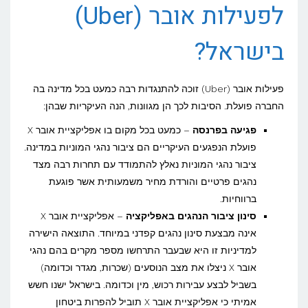
לפעילות אובר (Uber)
בישראל?
פעילות אובר (Uber) זוכה להתנגדות רבה כמעט בכל מדינה בה
החברה פועלת. הסיבות לכך הן מגוונות, הנה העיקריות שבהן:
פגיעה בפרנסה
– כמעט בכל מקום בו אפליקציית אובר X
פועלת הנפגעים העיקריים הם ציבור נהגי המוניות במדינה.
ציבור נהגי המוניות נאלץ להתמודד עם תחרות רבה מצד
נהגים פרטיים והורדת מחיר משמעותית אשר פוגעת
ברווחיות.
סינון ציבור הנהגים באפליקציה
– אפליקציית אובר X
אינה מבצעת סינון נהגים קפדני במיוחד. התוצאה הישירה
למדיניות זו היא שבעבר התרחשו מספר מקרים בהם נהגי
אובר X ניצלו את מצב הנוסעים (שכרות, מגדר וכדומה)
בשביל לבצע עבירות רכוש, מין וכדומה. בישראל ישנו חשש
אמיתי כי אפליקציית אובר X תוביל להפרות ביטחון