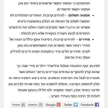
האינטרנט כי אמצעי הקשר שרשומים באתר הם אכן
אמצעי הקשר הרשמיים.
אמצעי תשלום
– לעיתים קרובות, האתרים המתחזים לא
יאפשרו לשלם על הטיסה או המלון באמצעות כרטיס
אשראי או PayPal אשר מעניקים הגנה ויאלצו את הרוכשים
התמימים לבצע העברה בנקאית שלא ניתן לבטלה.
מחירים
– לעיתים קרובות, ניסיונות עוקץ כוללים הצגה של
מחירי רצפה אשר מושכים את המשתמשים כמו צאן
לטרף. מחירים זולים מידי בתקופות השיא חייבים להדליק
אצלך נורה אדומה.
לסיכום, ענף התעופה מגלגל מיליארדי דולרים מידי שנה, כך
שהוא קורץ להאקרים וגורמים עבריינים ברחבי העולם אשר
מעוניינים לנצל את תמימות הנוסעים. טרם ביצוע הזמנת טיסה או
מלון לחופשה הקרובה, מומלץ להשקיע עוד כמה שניות ולבדוק אם
מדובר באתר אמין, רשמי ומקצועי ולא חלילה בעוקץ שעומד
לעלות לך הרבה כסף בעתיד הקרוב…
Facebook
Twitter
Google
הדפסה
אימייל