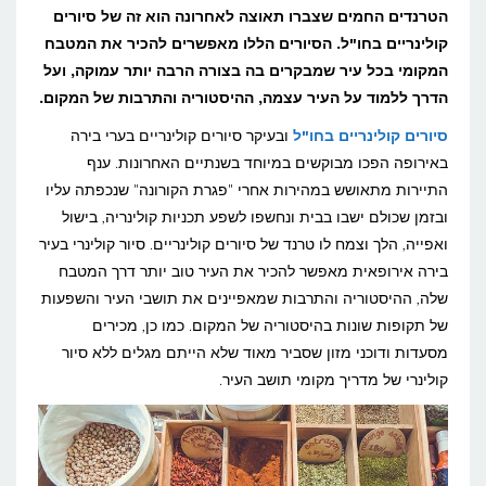
בחו"ל:
הטרנדים החמים שצברו תאוצה לאחרונה הוא זה של סיורים
קולינריים בחו"ל. הסיורים הללו מאפשרים להכיר את המטבח
מהם
המקומי בכל עיר שמבקרים בה בצורה הרבה יותר עמוקה, ועל
היעדים
הדרך ללמוד על העיר עצמה, ההיסטוריה והתרבות של המקום.
החמים?
סיורים קולינריים בחו"ל
ובעיקר סיורים קולינריים בערי בירה
באירופה הפכו מבוקשים במיוחד בשנתיים האחרונות. ענף
התיירות מתאושש במהירות אחרי "פגרת הקורונה" שנכפתה עליו
ובזמן שכולם ישבו בבית ונחשפו לשפע תכניות קולינריה, בישול
ואפייה, הלך וצמח לו טרנד של סיורים קולינריים. סיור קולינרי בעיר
בירה אירופאית מאפשר להכיר את העיר טוב יותר דרך המטבח
שלה, ההיסטוריה והתרבות שמאפיינים את תושבי העיר והשפעות
של תקופות שונות בהיסטוריה של המקום. כמו כן, מכירים
מסעדות ודוכני מזון שסביר מאוד שלא הייתם מגלים ללא סיור
קולינרי של מדריך מקומי תושב העיר.