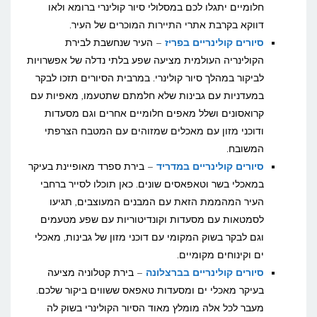
חלומיים יתגלו לכם במסלולי סיור קולינרי ברומא ולאו
דווקא בקרבת אתרי התיירות המוכרים של העיר.
סיורים קולינריים בפריז
– העיר שנחשבת לבירת
הקולינריה העולמית מציעה שפע בלתי נדלה של אפשרויות
לביקור במהלך סיור קולינרי. במרבית הסיורים תזכו לבקר
במעדניות עם גבינות שלא חלמתם שתטעמו, מאפיות עם
קרואסונים ושלל מאפים חלומיים אחרים וגם מסעדות
ודוכני מזון עם מאכלים שמזוהים עם המטבח הצרפתי
המשובח.
סיורים קולינריים במדריד
– בירת ספרד מאופיינת בעיקר
במאכלי בשר וטאפאסים שונים. כאן תוכלו לסייר ברחבי
העיר המהממת הזאת עם המבנים המעוצבים, תגיעו
לסמטאות עם מסעדות וקונדיטוריות עם שפע מטעמים
וגם לבקר בשוק המקומי עם דוכני מזון של גבינות, מאכלי
ים וקינוחים מקומיים.
סיורים קולינריים בברצלונה
– בירת קטלוניה מציעה
בעיקר מאכלי ים ומסעדות טאפאס ששווים ביקור שלכם.
מעבר לכל אלה מומלץ מאוד הסיור הקולינרי בשוק לה