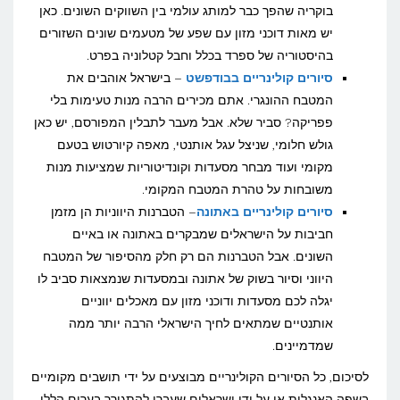
בוקריה שהפך כבר למותג עולמי בין השווקים השונים. כאן
יש מאות דוכני מזון עם שפע של מטעמים שונים השזורים
בהיסטוריה של ספרד בכלל וחבל קטלוניה בפרט.
סיורים קולינריים בבודפשט
– בישראל אוהבים את
המטבח ההונגרי. אתם מכירים הרבה מנות טעימות בלי
פפריקה? סביר שלא. אבל מעבר לתבלין המפורסם, יש כאן
גולש חלומי, שניצל עגל אותנטי, מאפה קיורטוש בטעם
מקומי ועוד מבחר מסעדות וקונדיטוריות שמציעות מנות
משובחות על טהרת המטבח המקומי.
סיורים קולינריים באתונה
– הטברנות היווניות הן מזמן
חביבות על הישראלים שמבקרים באתונה או באיים
השונים. אבל הטברנות הם רק חלק מהסיפור של המטבח
היווני וסיור בשוק של אתונה ובמסעדות שנמצאות סביב לו
יגלה לכם מסעדות ודוכני מזון עם מאכלים יווניים
אותנטיים שמתאים לחיך הישראלי הרבה יותר ממה
שמדמיינים.
לסיכום, כל הסיורים הקולינריים מבוצעים על ידי תושבים מקומיים
בשפה האנגלית או על ידי ישראלים שעברו להתגורר בערים הללו