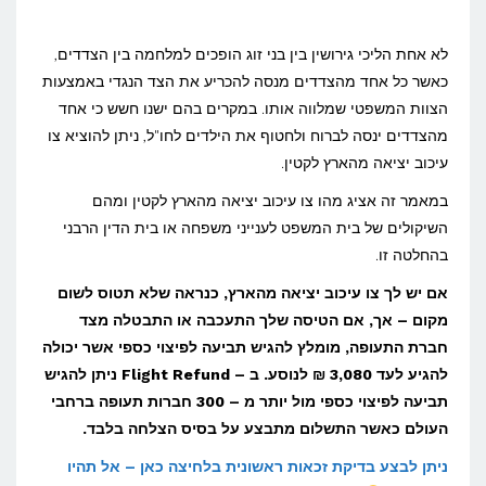
מתי
ניתן
לא אחת הליכי גירושין בין בני זוג הופכים למלחמה בין הצדדים,
להוציא
כאשר כל אחד מהצדדים מנסה להכריע את הצד הנגדי באמצעות
הצוות המשפטי שמלווה אותו. במקרים בהם ישנו חשש כי אחד
צו
מהצדדים ינסה לברוח ולחטוף את הילדים לחו"ל, ניתן להוציא צו
עיכוב
עיכוב יציאה מהארץ לקטין.
יציאה
במאמר זה אציג מהו צו עיכוב יציאה מהארץ לקטין ומהם
מהארץ
השיקולים של בית המשפט לענייני משפחה או בית הדין הרבני
לקטין?
בהחלטה זו.
אם יש לך צו עיכוב יציאה מהארץ, כנראה שלא תטוס לשום
מקום – אך, אם הטיסה שלך התעכבה או התבטלה מצד
חברת התעופה, מומלץ להגיש תביעה לפיצוי כספי אשר יכולה
להגיע לעד 3,080 ₪ לנוסע. ב –
Flight Refund
ניתן להגיש
תביעה לפיצוי כספי מול יותר מ – 300 חברות תעופה ברחבי
העולם כאשר התשלום מתבצע על בסיס הצלחה בלבד.
ניתן לבצע בדיקת זכאות ראשונית בלחיצה כאן – אל תהיו