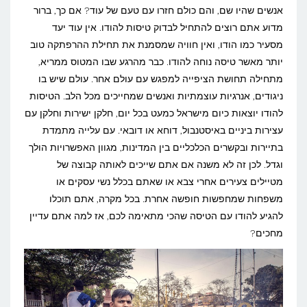
חשוב
אנשים שהיו שם, והם כולם חזרו עם טעם של עוד? אם כך, ברור
מדוע אתם רוצים להתחיל לבדוק טיסות להודו. אין עוד יעד
לדעת
מסעיר כמו הודו, ואין חוויה שמסמנת את תחילת ההרפתקה טוב
על
יותר מאשר טיסה נוחה להודו. כבר מהרגע שבו המטוס ממריא,
טיסות
מתחילה תחושת הציפייה למפגש עם עולם אחר. עולם שיש בו
להודו
ניגודים, אנרגיות עוצמתיות ואנשים שמחייכים מכל הלב. הטיסות
להודו יוצאות כיום מישראל כמעט בכל יום, חלקן ישירות וחלקן עם
עצירות ביניים באיסטנבול, דוחא או דובאי. עם עלייה מתמדת
בתיירות ובקשרים הכלכליים בין המדינות, מגוון האפשרויות הולך
וגדל. לכן זה לא משנה אם אתם שייכים לאותה קבוצה של
מטיילים צעירים אחרי צבא או שאתם בכלל נשי עסקים או
משפחות שמחפשות חופשה אחרת. בכל מקרה, אתם תוכלו
להגיע להודו עם הטיסה שהכי מתאימה לכם, אז למה אתם עדיין
מחכים?