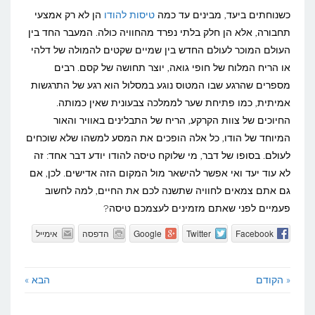
כשנוחתים ביעד, מבינים עד כמה
טיסות להודו
הן לא רק אמצעי
תחבורה, אלא הן חלק בלתי נפרד מהחוויה כולה. המעבר החד בין
העולם המוכר לעולם החדש בין שמיים שקטים להמולה של דלהי
או הריח המלוח של חופי גואה, יוצר תחושה של קסם. רבים
מספרים שהרגע שבו המטוס נוגע במסלול הוא רגע של התרגשות
אמיתית, כמו פתיחת שער לממלכה צבעונית שאין כמותה.
החיוכים של צוות הקרקע, הריח של התבלינים באוויר והאור
המיוחד של הודו, כל אלה הופכים את המסע למשהו שלא שוכחים
לעולם. בסופו של דבר, מי שלוקח טיסה להודו יודע דבר אחד: זה
לא עוד יעד ואי אפשר להישאר מול המקום הזה אדישים. לכן, אם
גם אתם צמאים לחוויה שתשנה לכם את החיים, למה לחשוב
פעמיים לפני שאתם מזמינים לעצמכם טיסה?
Facebook
Twitter
Google
הדפסה
אימייל
« הקודם
הבא »