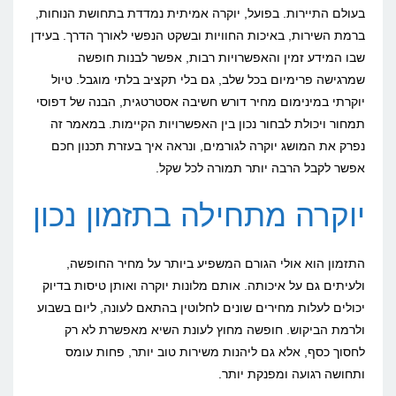
טיול
בעולם התיירות. בפועל, יוקרה אמיתית נמדדת בתחושת הנוחות,
ברמת השירות, באיכות החוויות ובשקט הנפשי לאורך הדרך. בעידן
יוקרתי
שבו המידע זמין והאפשרויות רבות, אפשר לבנות חופשה
במינימום
שמרגישה פרימיום בכל שלב, גם בלי תקציב בלתי מוגבל. טיול
מחיר?
יוקרתי במינימום מחיר דורש חשיבה אסטרטגית, הבנה של דפוסי
תמחור ויכולת לבחור נכון בין האפשרויות הקיימות. במאמר זה
נפרק את המושג יוקרה לגורמים, ונראה איך בעזרת תכנון חכם
אפשר לקבל הרבה יותר תמורה לכל שקל.
יוקרה מתחילה בתזמון נכון
התזמון הוא אולי הגורם המשפיע ביותר על מחיר החופשה,
ולעיתים גם על איכותה. אותם מלונות יוקרה ואותן טיסות בדיוק
יכולים לעלות מחירים שונים לחלוטין בהתאם לעונה, ליום בשבוע
ולרמת הביקוש. חופשה מחוץ לעונת השיא מאפשרת לא רק
לחסוך כסף, אלא גם ליהנות משירות טוב יותר, פחות עומס
ותחושה רגועה ומפנקת יותר.