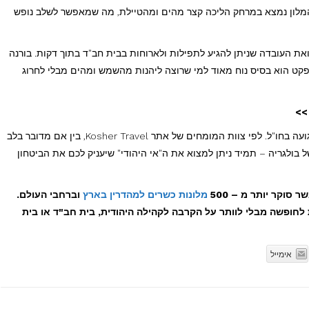
 המלון נמצא במרחק הליכה קצר מהים ומהטיילת, מה שמאפשר לשלב נופש
את העובדה שניתן להגיע לתפילות ולארוחות בבית חב"ד בתוך דקות. בורנה
פקט הוא בסיס נוח מאוד למי שרוצה ליהנות מהשמש ומהים מבלי לחרוג
לסיכום, הבחירה במלון הנכון היא המפתח לחופשה רגועה בחו"ל. לפי צוות המומחים של אתר Kosher Travel, בין אם מדובר בלב
של בולגריה – תמיד ניתן למצוא את ה"אי היהודי" שיעניק לכם את הביטחון
מלונות כשרים למהדרין בארץ
וברחבי העולם.
K מאפשרים לך לצאת לחופשה מבלי לוותר על הקרבה לקהילה היהודית, בית חב"ד או בית
אימייל