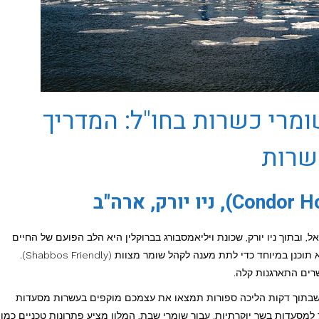
ומרי כשרות בחו"ל: המדריך
שרות
ל, ובתוך ניו יורק, שכונת ויליאמסבורג בברוקלין היא הלב הפועם של החיים
היהודיים. מלון קונדור אינו מלון כשר בהגדרתו, אך הוא תוכנן במיוחד כדי לתת מענה לקהל שומר מצוות (Shabbos Friendly).
רים התארגנות קלה.
ך שבתוך דקות הליכה ספורות תמצאו את עצמכם מוקפים בעשרות מסעדות
 למסעדות בשר יוקרתיות. עבור שומרי שבת, המלון מציע פתרונות טכניים כמו