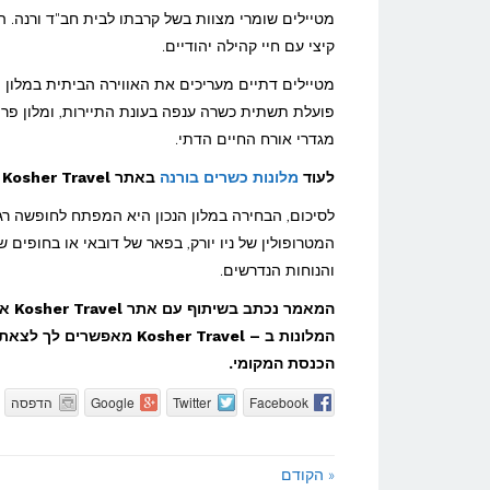
מטיילים שומרי מצוות בשל קרבתו לבית חב"ד ורנה.
קיצי עם חיי קהילה יהודיים.
מטיילים דתיים מעריכים את האווירה הביתית במלון ו
פועלת תשתית כשרה ענפה בעונת התיירות, ומלון פר
מגדרי אורח החיים הדתי.
לעוד
מלונות כשרים בורנה
באתר Kosher Travel >>
המטרופולין של ניו יורק, בפאר של דובאי או בחופים 
והנוחות הנדרשים.
המאמר נכתב בשיתוף עם אתר Kosher Travel אשר סוקר יותר מ – 500
המלונות ב – osher Travel
הכנסת המקומי.
Facebook
Twitter
Google
הדפסה
« הקודם