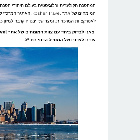
לישראלים
המהפכה הקולינרית והלוגיסטית בעולם היהודי הפכה א
שומרי
המומחים של אתר  Travel
כשרות
לאטרקציות המרכזיות, ומצד שני יבטיח קרבה למזון כש
בחו"ל:
יצאנו לבדוק ביחד עם צוות המומחים של אתר Kosher Travel אשר מדרג
המדריך
עונים לצרכיו של המטייל הדתי בחו"ל.
המלא
לחופשה
ללא
פשרות