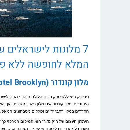
7 מלונות לישראלים ש
המלא לחופשה ללא פ
מלון קונדור (Condor Hotel Brooklyn), ניו יורק, ארה"ב
ניו יורק היא ללא ספק בירת העולם היהודי מחוץ לישרא
החדרים במלון רחבי ידיים וכוללים מטבחונים המאפש
היתרון העצום של ה"קונדור" הוא המיקום המרכזי כ
כשרות למהדרין בכל סגנון אפשרי – מפיצה וסושי ועד