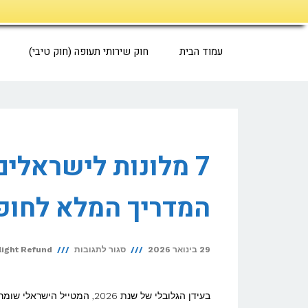
דילוג
לתוכן
עמוד הבית
חוק שירותי תעופה (חוק טיבי)
7 מלונות לישראלים
המדריך המלא לחופ
על
29 בינואר 2026
סגור לתגובות
light Refund
7
מלונות
בעידן הגלובלי של שנת 2026, המטייל הישראלי שומר המצוות כבר אינו נדרש לצמצם את אופקיו ליעדים ספורים בלבד.