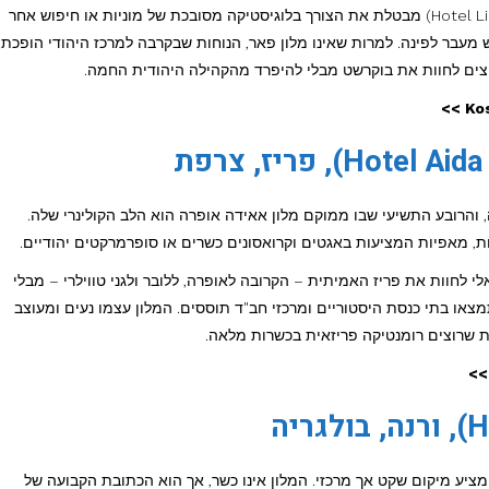
עבור ישראלים, השהות במלון ליאד (Hotel Liad City Center) מבטלת את הצורך בלוגיסטיקה מסובכת של מוניות או חיפוש אחר
מעבר לפינה. למרות שאינו מלון פאר, הנוחות שבקרבה למרכז היהודי הופכת
צים לחוות את בוקרשט מבלי להיפרד מהקהילה היהודית החמה.
 והרובע התשיעי שבו ממוקם מלון אאידה אופרה הוא הלב הקולינרי שלה.
ת, מאפיות המציעות באגטים וקרואסונים כשרים או סופרמרקטים יהודיים.
לחוות את פריז האמיתית – הקרובה לאופרה, ללובר ולגני טווילרי – מבלי
או בתי כנסת היסטוריים ומרכזי חב"ד תוססים. המלון עצמו נעים ומעוצב
ות שרוצים רומנטיקה פריזאית בכשרות מלאה.
 מציע מיקום שקט אך מרכזי. המלון אינו כשר, אך הוא הכתובת הקבועה של