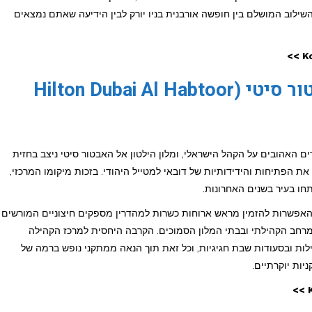
שילוב המושלם בין חופשה אורבנית בניו יורק לבין הידיעה שאתם נמצאים
מלון הילטון דובאי אל האבטור סיטי (Hilton Dubai Al Habtoor
האהובים על הקהל הישראלי, ומלון הילטון אל האבטור סיטי ניצב בחזית
 את הפתיחות והידידותיות של דובאי למטייל היהודי. בזכות מיקומו המרכזי,
ו בעיר בשנים האחרונות.
 האפשרות להזמין מראש ארוחות כשרות למהדרין מספקים חיצוניים המורשים
רחב הקהילתי ובבתי המלון הסמוכים. הקרבה היחסית למרכז הקהילה
ת ובסעודות שבת חגיגיות, וכל זאת תוך הנאה ממתקני נופש ברמה של
יות יוקרתיים.