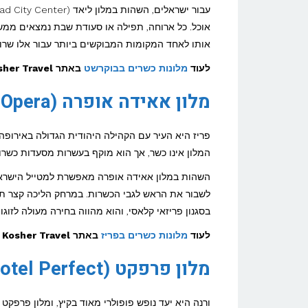
אוכל. כל ארוחה, תפילה או סעודת שבת נמצאים ממש 
אותו לאחד המקומות המבוקשים ביותר עבור אלו שרו
לעוד
מלונות כשרים בבוקרשט
באתר Kosher Travel >>
מלון אאידה אופרה (Hotel Aida Opera), פריז, צרפת
פריז היא העיר עם הקהילה היהודית הגדולה באירופה,
המלון אינו כשר, אך הוא מוקף בעשרות מסעדות כשרו
השהות במלון אאידה אופרה מאפשרת למטייל הישראלי 
לשבור את הראש לגבי הכשרות. במרחק הליכה קצר תמצ
בסגנון פריזאי קלאסי, והוא מהווה בחירה מעולה לזוג
לעוד
מלונות כשרים בפריז
באתר Kosher Travel >>
מלון פרפקט (Hotel Perfect), ורנה, בולגריה
ורנה היא יעד נופש פופולרי מאוד בקיץ, ומלון פרפקט