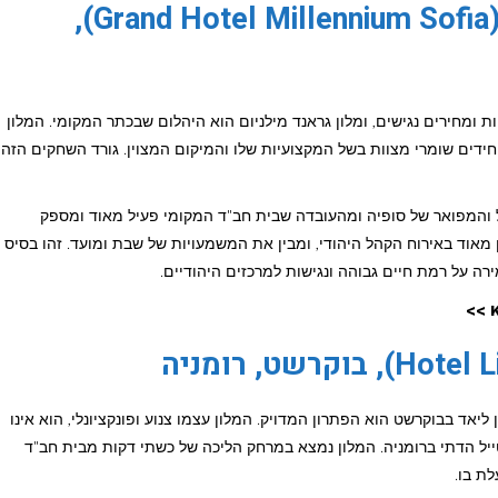
מלון גראנד מילניום סופיה (Grand Hotel Millennium Sofia),
ות ומחירים נגישים, ומלון גראנד מילניום הוא היהלום שבכתר המקומי. המלון
חידים שומרי מצוות בשל המקצועיות שלו והמיקום המצוין. גורד השחקים הזה
 והמפואר של סופיה ומהעובדה שבית חב"ד המקומי פעיל מאוד ומספק
 מאוד באירוח הקהל היהודי, ומבין את המשמעויות של שבת ומועד. זהו בסיס
ירה על רמת חיים גבוהה ונגישות למרכזים היהודיים.
אד בבוקרשט הוא הפתרון המדויק. המלון עצמו צנוע ופונקציונלי, הוא אינו
יל הדתי ברומניה. המלון נמצא במרחק הליכה של כשתי דקות מבית חב"ד
ת בו.